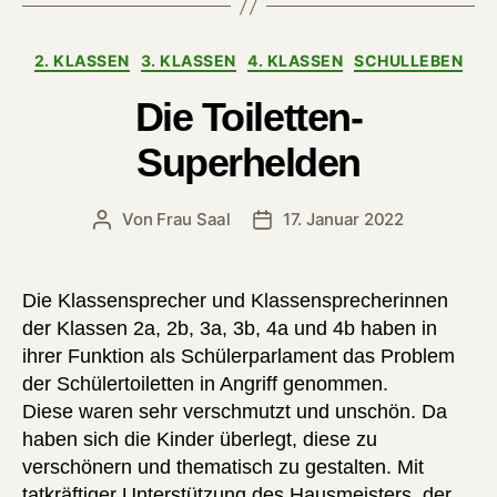
Kategorien
2. KLASSEN
3. KLASSEN
4. KLASSEN
SCHULLEBEN
Die Toiletten-
Superhelden
Von
Frau Saal
17. Januar 2022
Beitragsautor
Veröffentlichungsdatum
Die Klassensprecher und Klassensprecherinnen
der Klassen 2a, 2b, 3a, 3b, 4a und 4b haben in
ihrer Funktion als Schülerparlament das Problem
der Schülertoiletten in Angriff genommen.
Diese waren sehr verschmutzt und unschön. Da
haben sich die Kinder überlegt, diese zu
verschönern und thematisch zu gestalten. Mit
tatkräftiger Unterstützung des Hausmeisters, der