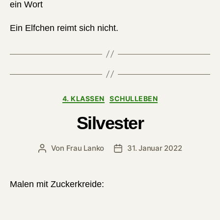
ein Wort
Ein Elfchen reimt sich nicht.
Kategorien
4. KLASSEN
SCHULLEBEN
Silvester
Von
Frau Lanko
31. Januar 2022
Beitragsautor
Veröffentlichungsdatum
Malen mit Zuckerkreide: