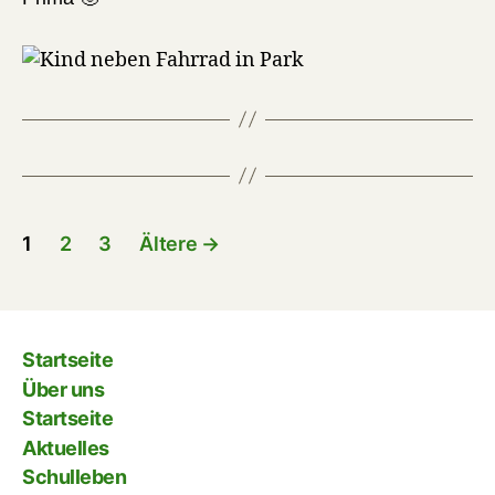
Impressum
Kinderseiten
Kontakt
Stahlbergschule Müsen
Gemeinschaftsgrundschule der Stadt Hilchenbach
Kindelsbergstraße 8
57271 Hilchenbach-Müsen
Telefonkontakt
Sekretariat
Mo, Di, Mi und Fr:
7.30 – 11.15 Uhr