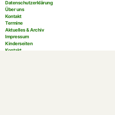
Tel.: 02733 – 6730
Fax: 02733 – 691192
Nach oben
↑
© 2026
Stahlberg Grundschule Müsen