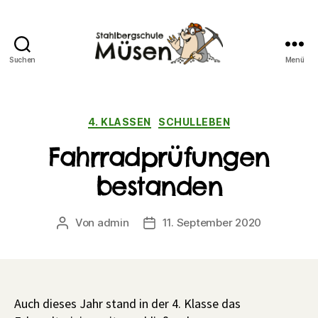
Suchen
Menü
Stahlberg
Grundschule
Müsen
Kategorien
4. KLASSEN
SCHULLEBEN
Fahrradprüfungen
bestanden
Von
admin
11. September 2020
Beitragsautor
Veröffentlichungsdatum
Auch dieses Jahr stand in der 4. Klasse das