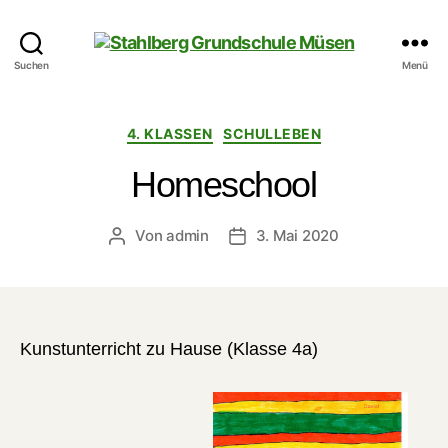
Stahlberg
Suchen
Menü
Grundschule
Müsen
Kategorien
4. KLASSEN
SCHULLEBEN
Homeschool
Von
admin
3. Mai 2020
Beitragsautor
Veröffentlichungsdatum
Kunstunterricht zu Hause (Klasse 4a)