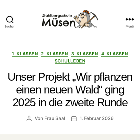
Suchen
Menü
Stahlberg
Grundschule
Müsen
Kategorien
1. KLASSEN
2. KLASSEN
3. KLASSEN
4. KLASSEN
SCHULLEBEN
Unser Projekt „Wir pflanzen
einen neuen Wald“ ging
2025 in die zweite Runde
Von
Frau Saal
1. Februar 2026
Beitragsautor
Veröffentlichungsdatum