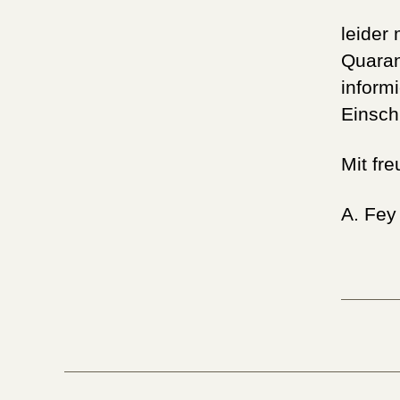
leider
Quaran
inform
Einsch
Mit fr
A. Fey