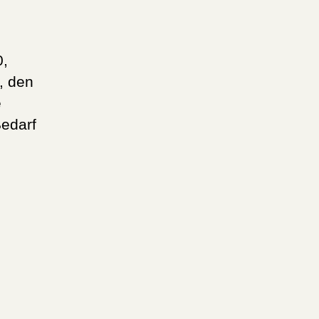
0,
, den
e
Bedarf