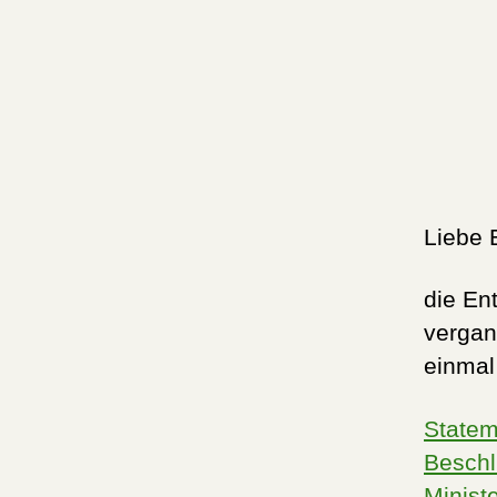
Liebe E
die En
vergan
einmal
Statem
Beschl
Minist