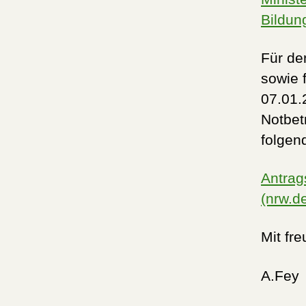
Bildun
Für de
sowie 
07.01.
Notbet
folgen
Antrag
(nrw.d
Mit fr
A.Fey