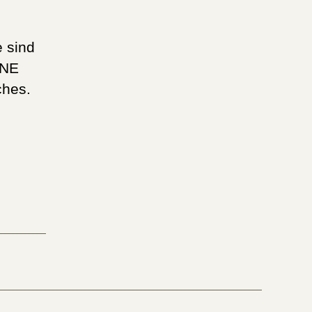
e sind
INE
ches.