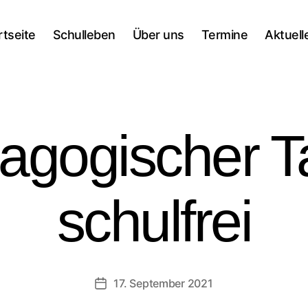
rtseite
Schulleben
Über uns
Termine
Aktuell
agogischer T
schulfrei
17. September 2021
Veröffentlichungsdatum