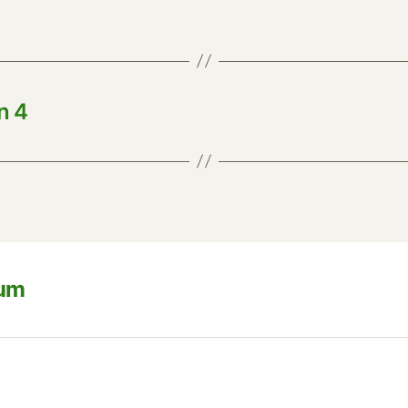
n 4
sum