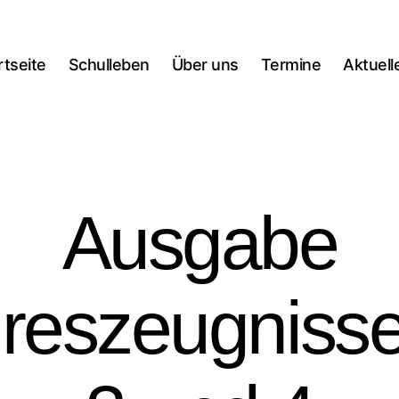
rtseite
Schulleben
Über uns
Termine
Aktuell
Ausgabe
hreszeugnisse