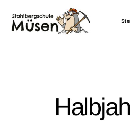
Sta
Stahlberg
Grundschule
Müsen
Halbja